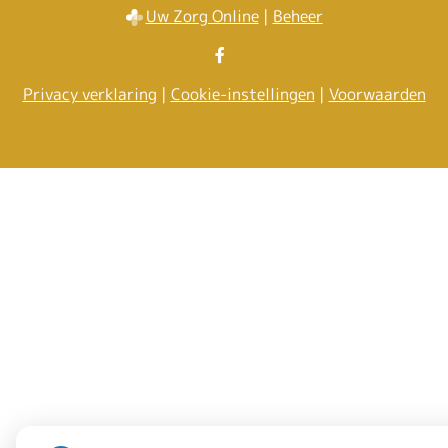
Uw Zorg Online
|
Beheer
Bezoek
onze
Privacy verklaring
|
Cookie-instellingen
|
Voorwaarden
facebook
pagina