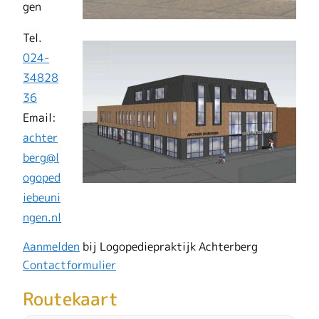
gen
Tel.
024-
34828
36
Email:
achter
berg@l
ogoped
iebeuni
ngen.nl
Aanmelden
bij Logopediepraktijk Achterberg
Contactformulier
Routekaart