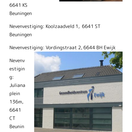
6641 KS
Beuningen
Nevenvestiging: Koolzaadveld 1, 6641 ST
Beuningen
Nevenvestiging: Vordingstraat 2, 6644 BH Ewijk
Nevenv
estigin
g:
Juliana
plein
136m,
6641
CT
Beunin