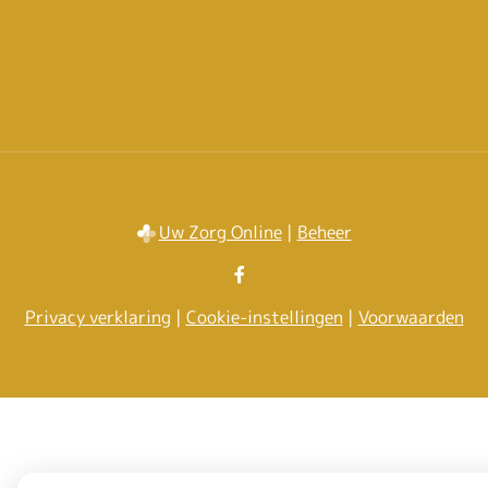
Uw Zorg Online
|
Beheer
Bezoek
onze
Privacy verklaring
|
Cookie-instellingen
|
Voorwaarden
facebook
pagina