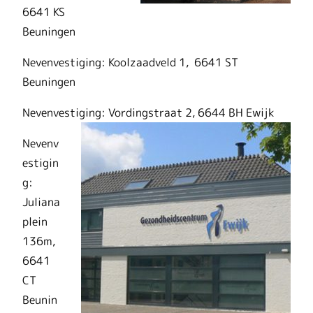
6641 KS
Beuningen
Nevenvestiging: Koolzaadveld 1, 6641 ST
Beuningen
Nevenvestiging: Vordingstraat 2, 6644 BH Ewijk
Nevenv
estigin
g:
Juliana
plein
136m,
6641
CT
Beunin