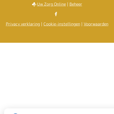
Uw Zorg Online
|
Beheer
Bezoek
onze
Privacy verklaring
|
Cookie-instellingen
|
Voorwaarden
facebook
pagina