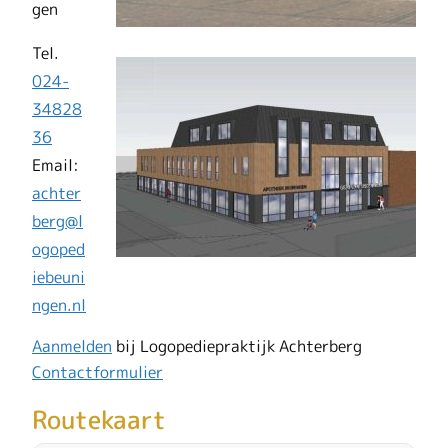
gen
Tel.
024-
34828
36
Email:
achter
berg@l
ogoped
iebeuni
ngen.nl
Aanmelden
bij Logopediepraktijk Achterberg
Contactformulier
Routekaart