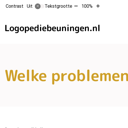
Tekst
Tekst
Contrast
Tekstgrootte
100%
Uit
verkleinen
vergroten
met
met
10%
10%
Logopediebeuningen.nl
Welke probleme