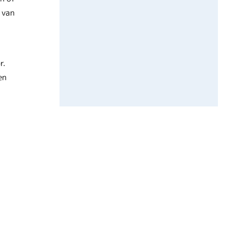
 van
r.
en