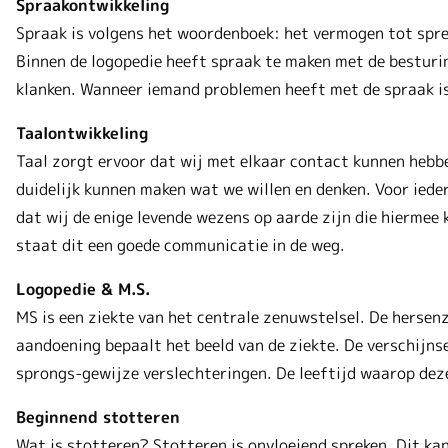
Spraakontwikkeling
Spraak is volgens het woordenboek: het vermogen tot spre
Binnen de logopedie heeft spraak te maken met de besturin
klanken. Wanneer iemand problemen heeft met de spraak is
Taalontwikkeling
Taal zorgt ervoor dat wij met elkaar contact kunnen hebb
duidelijk kunnen maken wat we willen en denken. Voor ieder
dat wij de enige levende wezens op aarde zijn die hierm
staat dit een goede communicatie in de weg.
Logopedie & M.S.
MS is een ziekte van het centrale zenuwstelsel. De herse
aandoening bepaalt het beeld van de ziekte. De verschijns
sprongs-gewijze verslechteringen. De leeftijd waarop deze
Beginnend stotteren
Wat is stotteren? Stotteren is onvloeiend spreken. Dit ka