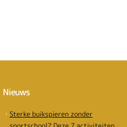
Nieuws
Sterke buikspieren zonder
sportschool? Deze 7 activiteiten