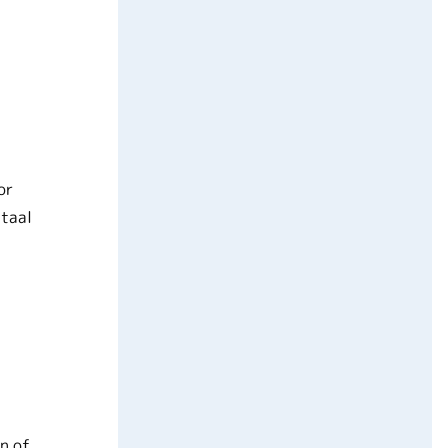
or
 taal
en of